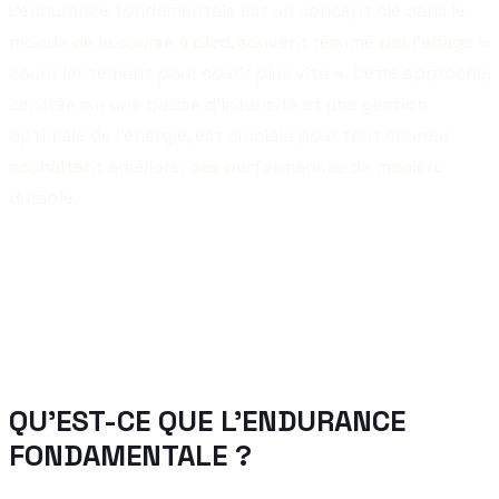
L’endurance fondamentale est un concept clé dans le
monde de la course à pied, souvent résumé par l’adage «
courir lentement pour courir plus vite ». Cette approche,
centrée sur une baisse d’intensité et une gestion
optimale de l’énergie, est cruciale pour tout coureur
souhaitant améliorer ses performances de manière
durable.
QU’EST-CE QUE L’ENDURANCE
FONDAMENTALE ?