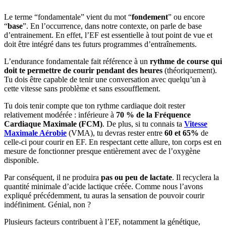
Le terme “fondamentale” vient du mot “
fondement
” ou encore
“
base
”. En l’occurrence, dans notre contexte, on parle de base
d’entrainement. En effet, l’EF est essentielle à tout point de vue et
doit être intégré dans tes futurs programmes d’entraînements.
L’endurance fondamentale fait référence à un
rythme de course qui
doit te permettre de courir pendant des heures
(théoriquement).
Tu dois être capable de tenir une conversation avec quelqu’un à
cette vitesse sans problème et sans essoufflement.
Tu dois tenir compte que ton rythme cardiaque doit rester
relativement modérée : inférieure à
70 % de la Fréquence
Cardiaque Maximale (FCM)
. De plus, si tu connais ta
Vitesse
Maximale Aérobie
(VMA), tu devras rester entre
60 et 65%
de
celle-ci pour courir en EF. En respectant cette allure, ton corps est en
mesure de fonctionner presque entièrement avec de l’oxygène
disponible.
Par conséquent, il ne produira
pas ou peu de lactate
. Il recyclera la
quantité minimale d’acide lactique créée. Comme nous l’avons
expliqué précédemment, tu auras la sensation de pouvoir courir
indéfiniment. Génial, non ?
Plusieurs facteurs contribuent à l’EF, notamment la génétique,