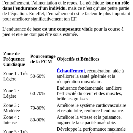
l’entraînement, l’alimentation et le repos. La génétique
joue un rôle
dans l’endurance d’un individu
, mais ce n’est qu’une petite partie
de l’équation. En effet, l’entraînement est le facteur le plus important
pour améliorer significativement ton EF.
L’endurance de base est
une composante vitale
pour la course à
pied et elle ne doit pas être sous-estimée.
Zone de
Pourcentage
Fréquence
Objectifs et Bénéfices
de la FCM
Cardiaque
Échauffement
, récupération, aide à
Zone 1 : Très
50-60%
améliorer la santé générale et la
Légère
récupération musculaire.
Endurance fondamentale, améliore
Zone 2 :
60-70%
l’efficacité du cœur et des muscles,
Légère
brûle les graisses.
Zone 3 :
Améliore le système cardiovasculaire
70-80%
Modérée
et respiratoire, renforce l’endurance.
Zone 4 :
Améliore la vitesse et la puissance,
80-90%
Intense
augmente la capacité anaérobie.
Développe la performance maximale
Zone 5 : Très