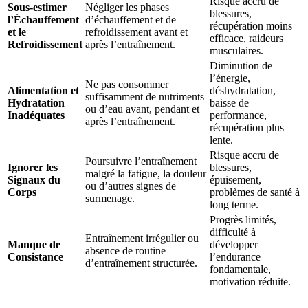
Risque accru de
Sous-estimer
Négliger les phases
blessures,
l’Échauffement
d’échauffement et de
récupération moins
et le
refroidissement avant et
efficace, raideurs
Refroidissement
après l’entraînement.
musculaires.
Diminution de
l’énergie,
Ne pas consommer
Alimentation et
déshydratation,
suffisamment de nutriments
Hydratation
baisse de
ou d’eau avant, pendant et
Inadéquates
performance,
après l’entraînement.
récupération plus
lente.
Risque accru de
Poursuivre l’entraînement
Ignorer les
blessures,
malgré la fatigue, la douleur
Signaux du
épuisement,
ou d’autres signes de
Corps
problèmes de santé à
surmenage.
long terme.
Progrès limités,
difficulté à
Entraînement irrégulier ou
Manque de
développer
absence de routine
Consistance
l’endurance
d’entraînement structurée.
fondamentale,
motivation réduite.