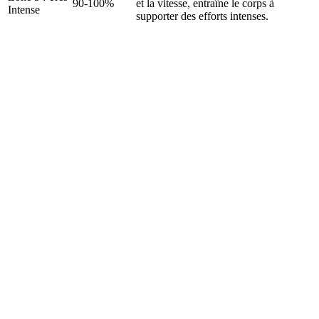
90-100%
et la vitesse, entraîne le corps à
Intense
supporter des efforts intenses.